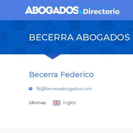
BECERRA ABOGADOS
Becerra Federico
fb@becerraabogados.com
Idiomas
Inglés