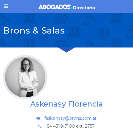
Brons & Salas
Askenasy Florencia
faskenasy@brons.com.ar
+54 4319-7100 ext. 2757