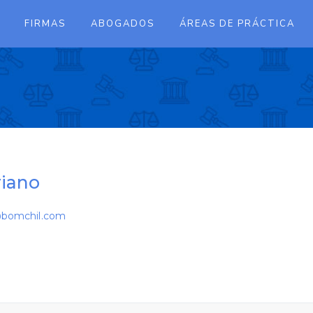
FIRMAS
ABOGADOS
ÁREAS DE PRÁCTICA
riano
@bomchil.com