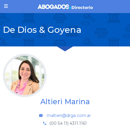
De Dios & Goyena
Altieri Marina
maltieri@drga.com.ar
(00 54 11) 4311.1161