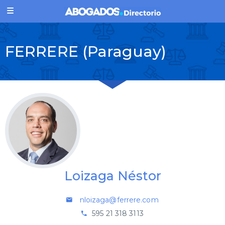
FERRERE (Paraguay)
Loizaga Néstor
nloizaga@ferrere.com
595 21 318 3113