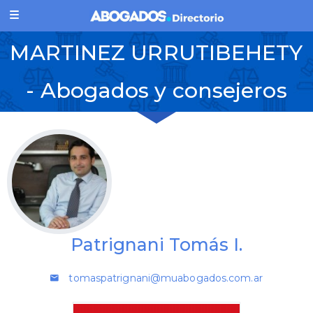
MARTINEZ URRUTIBEHETY
- Abogados y consejeros
Patrignani Tomás I.
tomaspatrignani@muabogados.com.ar