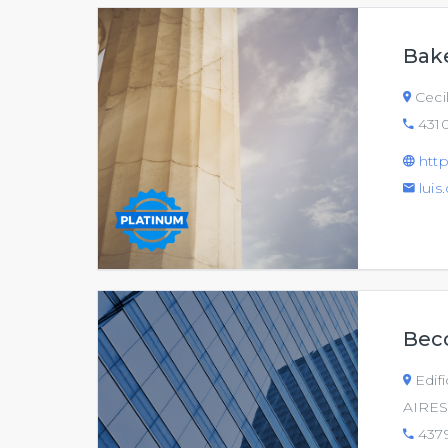
Bak
Ceci
431
htt
lui
Becc
Edif
AIRES 
437