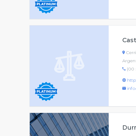
Cas
Cerri
Argen
(00 
http
inf
Dur