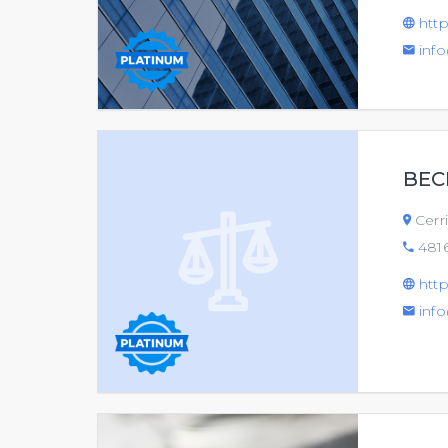
htt
inf
BEC
Cerr
481
htt
inf