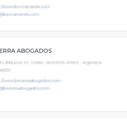
p://www.beccarvarela.com
o@beccarvarela.com
ERRA ABOGADOS
ito 866 piso 10 , CABA , BUENOS AIRES , Argentina
68039
p://www.becerraabogados.com
o@becerraabogados.com