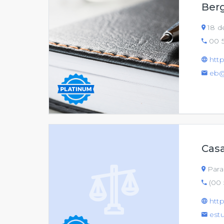
Ber
18 de
00 5
htt
eb@
Cas
Parag
(00 
htt
est