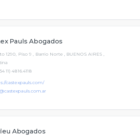
tex Pauls Abogados
to 1290, Piso 9 , Barrio Norte , BUENOS AIRES ,
tina
54 11) 4816.4118
s://castexpauls.com/
o@castexpauls.com.ar
rieu Abogados