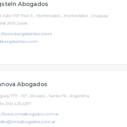
gstein Abogados
 Julio 1117 Piso 5 , Montevideo , Montevideo , Uruguay
98 2901 2448
p://www.bergsteinlaw.com/
bergsteinlaw.com
anova Abogados
uay 777 - 10º , Rosario , Santa Fé , Argentina
54 341) 425.4297
p://www.cmsabogados.com.ar
udio@cmsabogados.com.ar