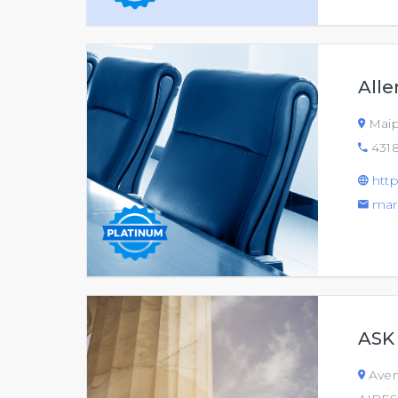
Alle
Maip
431
http
mar
ASK
Aven