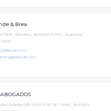
nde & Brea
ú 1300 , Recoleta , BUENOS AIRES , Argentina
8-9900
s://allende.com
keting@allende.com
 ABOGADOS
ida Córdoba 1309 PISO 5º Of. "B" , CABA , BUENOS