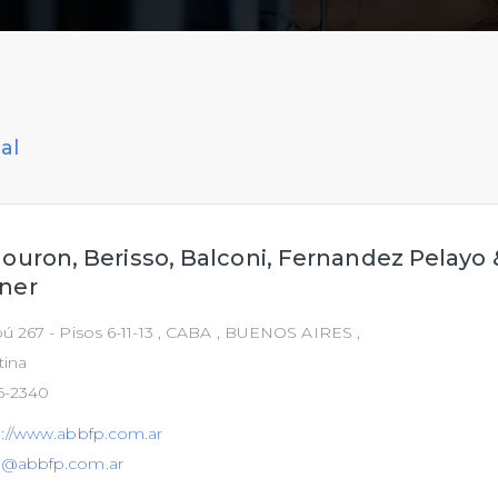
al
ouron, Berisso, Balconi, Fernandez Pelayo 
ner
 267 - Pisos 6-11-13 , CABA , BUENOS AIRES ,
tina
6-2340
p://www.abbfp.com.ar
@abbfp.com.ar