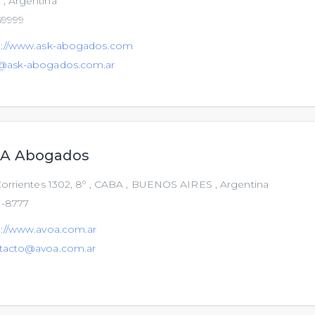
, Argentina
59999
p://www.ask-abogados.com
@ask-abogados.com.ar
A Abogados
orrientes 1302, 8º , CABA , BUENOS AIRES , Argentina
-8777
p://www.avoa.com.ar
tacto@avoa.com.ar