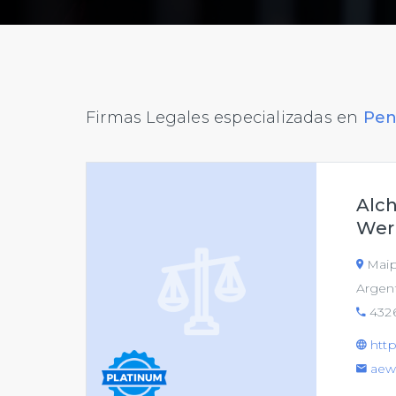
Firmas Legales especializadas en
Pen
Alch
Wer
Maipú
Argen
432
htt
aew