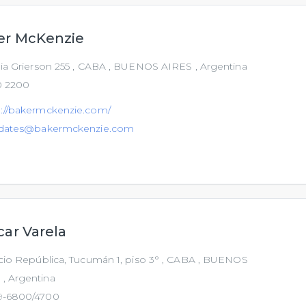
er McKenzie
lia Grierson 255 , CABA , BUENOS AIRES , Argentina
0 2200
p://bakermckenzie.com/
s.dates@bakermckenzie.com
ar Varela
icio República, Tucumán 1, piso 3° , CABA , BUENOS
, Argentina
9-6800/4700