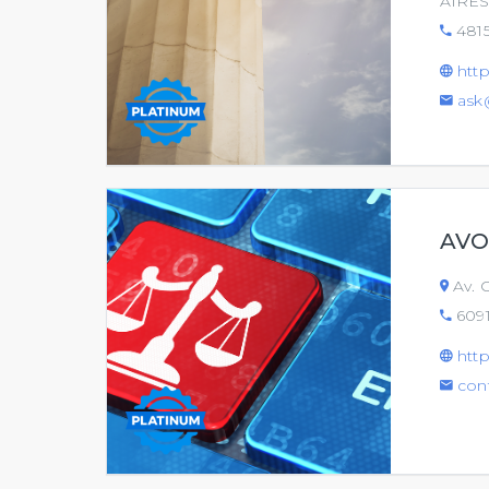
AIRES 
481
htt
ask
AVO
Av. C
6091
htt
con