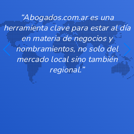
“Abogados.com.ar es una
herramienta clave para estar al día
en materia de negocios y
nombramientos, no solo del
mercado local sino también
regional.”