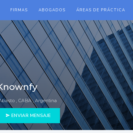
FIRMAS
ABOGADOS
ÁREAS DE PRÁCTICA
Knownfy
 Abasto , CABA , Argentina
ENVIAR MENSAJE