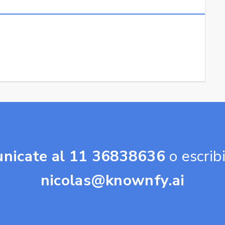
nicate al 11 36838636
o escrib
nicolas@knownfy.ai