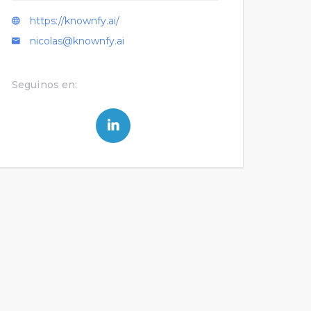
https://knownfy.ai/
nicolas@knownfy.ai
Seguinos en: