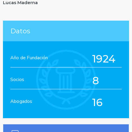
Lucas Maderna
Datos
1924
Año de Fundación
8
Socios
16
Abogados