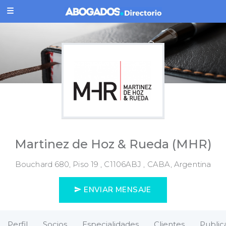
Martinez de Hoz & Rueda (MHR)
Bouchard 680, Piso 19 , C1106ABJ , CABA, Argentina
ENVIAR MENSAJE
Perfil
Socios
Especialidades
Clientes
Public