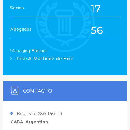
17
Socios
56
Abogados
Managing Partner
José A Martinez de Hoz
CONTACTO
Bouchard 680, Piso 19
CABA, Argentina