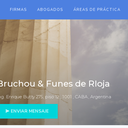
FIRMAS
ABOGADOS
ÁREAS DE PRÁCTICA
Bruchou & Funes de RIoja
ng. Enrique Butty 275, piso 12 , 1001 , CABA, Argentina
ENVIAR MENSAJE