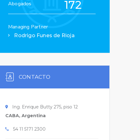
172
Abogados
Managing Partner
Rodrigo Funes de Rioja
CONTACTO
Ing. Enrique Butty 275, piso 12
CABA, Argentina
54 11 5171 2300