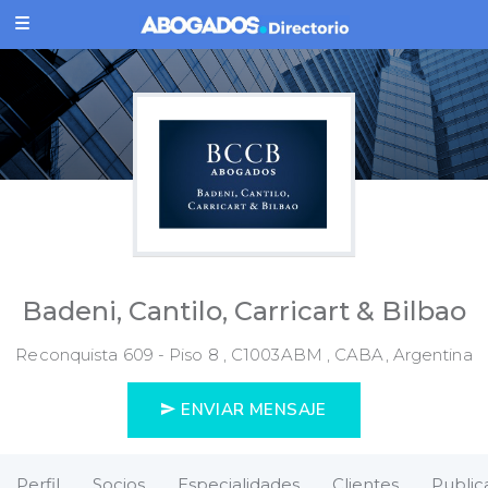
Badeni, Cantilo, Carricart & Bilbao
Reconquista 609 - Piso 8 , C1003ABM , CABA, Argentina
ENVIAR MENSAJE
Perfil
Socios
Especialidades
Clientes
Public