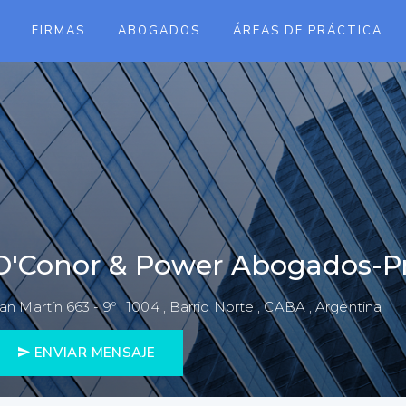
FIRMAS
ABOGADOS
ÁREAS DE PRÁCTICA
O'Conor & Power Abogados-Pr
an Martín 663 - 9º , 1004 , Barrio Norte , CABA , Argentina
ENVIAR MENSAJE