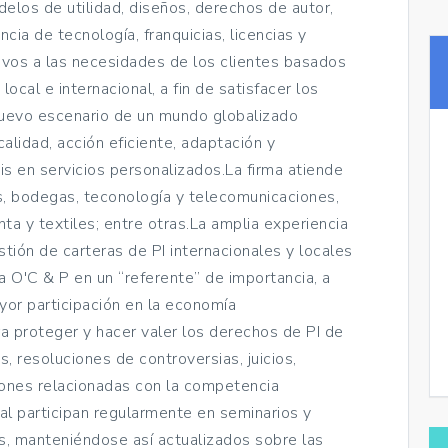
elos de utilidad, diseños, derechos de autor,
ia de tecnología, franquicias, licencias y
vos a las necesidades de los clientes basados
local e internacional, a fin de satisfacer los
nuevo escenario de un mundo globalizado
calidad, acción eficiente, adaptación y
asis en servicios personalizados.La firma atiende
as, bodegas, teconología y telecomunicaciones,
ta y textiles; entre otras.La amplia experiencia
ión de carteras de PI internacionales y locales
 a O'C & P en un “referente” de importancia, a
or participación en la economía
a proteger y hacer valer los derechos de PI de
, resoluciones de controversias, juicios,
ones relacionadas con la competencia
al participan regularmente en seminarios y
es, manteniéndose así actualizados sobre las