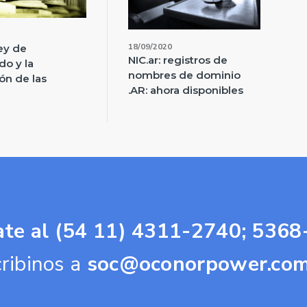
18/09/2020
ey de
NIC.ar: registros de
do y la
nombres de dominio
ón de las
.AR: ahora disponibles
te al (54 11) 4311-2740; 5368
cribinos a
soc@oconorpower.com