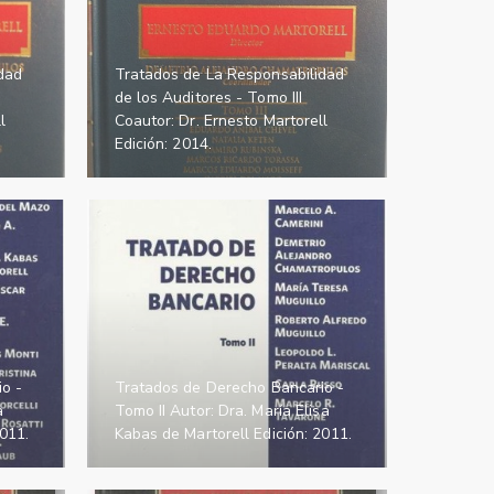
dad
Tratados de La Responsabilidad
de los Auditores - Tomo III
l
Coautor: Dr. Ernesto Martorell
Edición: 2014.
o -
Tratados de Derecho Bancario -
a
Tomo II Autor: Dra. María Elisa
2011.
Kabas de Martorell Edición: 2011.