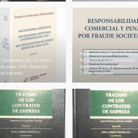
Responsabilidad Comercial y
 Sociedades por Acciones
Penal por fraude Societario.
ificadas .SAS. Martorell,
Martorell, Ernesto Eduardo y
sto Eduardo
Tazza, Alejandro