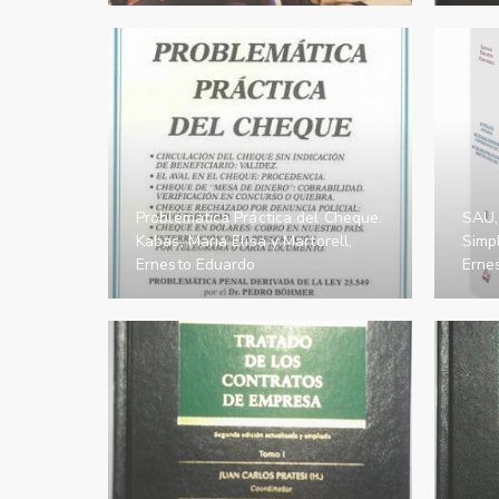
Problematica Práctica del Cheque.
SAU,
Kabas, Maria Elisa y Martorell,
Simpl
Ernesto Eduardo
Erne