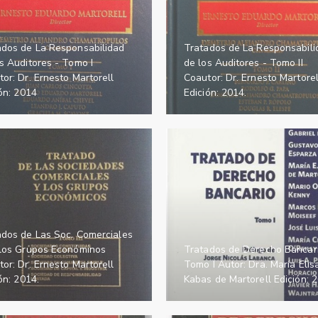
ados de La Responsabilidad
Tratados de La Responsabili
s Auditores - Tomo I
de los Auditores - Tomo II
or: Dr. Ernesto Martorell
Coautor: Dr. Ernesto Martorel
ón: 2014
Edición: 2014.
ados de Las Soc. Comerciales
 los Grupos Económinos
Tratados de Derecho Bancari
or: Dr. Ernesto Martorell
Tomo I Autor: Dra. María Elis
ón: 2014.
Kabas de Martorell Edición: 