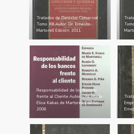
Tratados de Derecho Comercial -
Trat
Tomo XIII Autor: Dr. Ernesto
Tomo
Martorell Edición: 2011.
Marto
Responsabilidad de los Bancos
frente al Cliente Autor: Dra. María
Trat
Elisa Kabas de Martorell Edición:
Empre
2006
Ernes