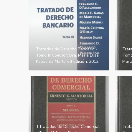
Tratados de Derecho Bancario -
Trat
Tomo III Coautor: Dra. María Elisa
Tomo 
Kabas de Martorell Edición: 2012.
Marto
TTratados de Derecho Comercial
Trat