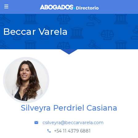
Beccar Varela
Silveyra Perdriel Casiana
csilveyra@beccarvarela.com
+54 11 4379 6881