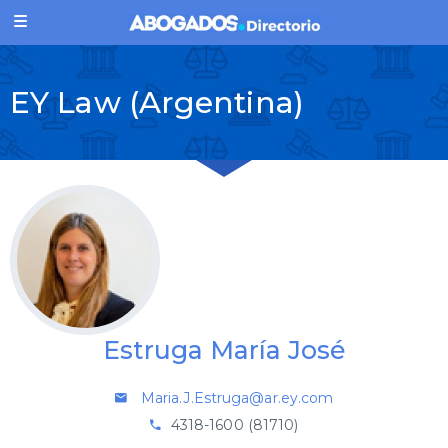
EY Law (Argentina)
Estruga María José
Maria.J.Estruga@ar.ey.com
4318-1600 (81710)