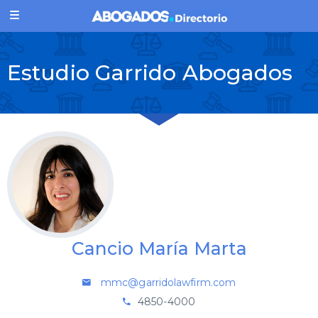
Estudio Garrido Abogados
Cancio María Marta
mmc@garridolawfirm.com
4850-4000