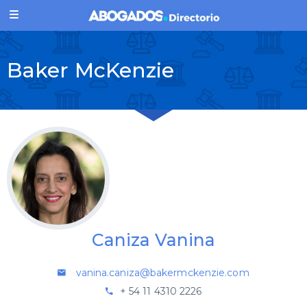
Baker McKenzie
Caniza Vanina
vanina.caniza@bakermckenzie.com
+ 54 11 4310 2226