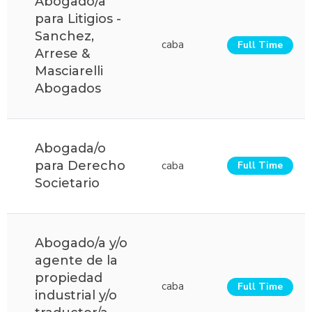
Abogado/a
para Litigios -
Sanchez,
caba
Full Time
Arrese &
Masciarelli
Abogados
Abogada/o
para Derecho
caba
Full Time
Societario
Abogado/a y/o
agente de la
propiedad
caba
Full Time
industrial y/o