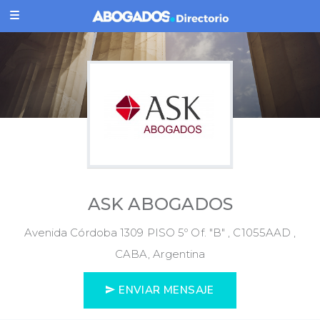
ASK ABOGADOS
Avenida Córdoba 1309 PISO 5º Of. "B" , C1055AAD ,
CABA, Argentina
ENVIAR MENSAJE