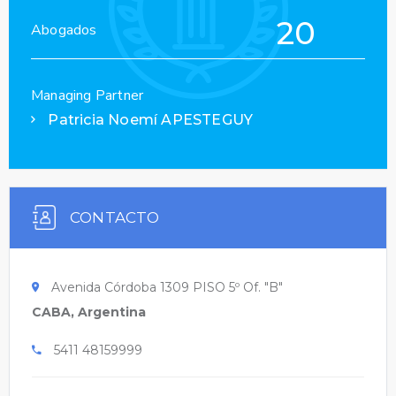
20
Abogados
Managing Partner
Patricia Noemí APESTEGUY
CONTACTO
Avenida Córdoba 1309 PISO 5º Of. "B"
CABA, Argentina
5411 48159999