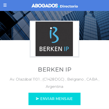
BERKEN IP
Av. Olazábal 1101 , (C1428DGC) , Belgrano , CABA ,
Argentina
ENVIAR MENSAJE