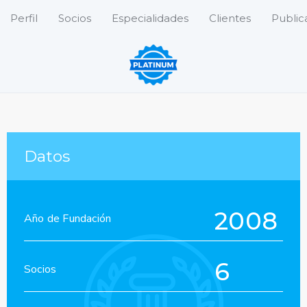
Perfil
Socios
Especialidades
Clientes
Public
Datos
2008
Año de Fundación
6
Socios