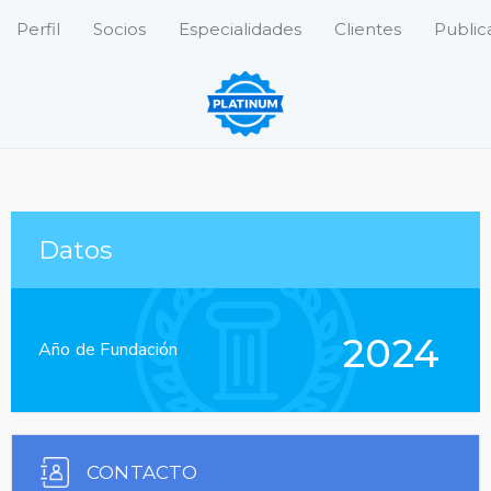
Perfil
Socios
Especialidades
Clientes
Public
Datos
2024
Año de Fundación
CONTACTO