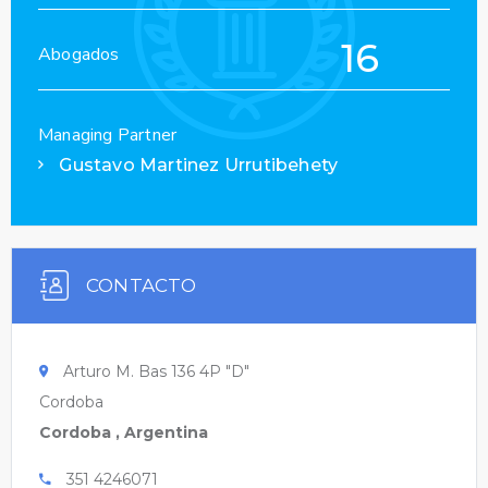
16
Abogados
Managing Partner
Gustavo Martinez Urrutibehety
CONTACTO
Arturo M. Bas 136 4P "D"
Cordoba
Cordoba , Argentina
351 4246071