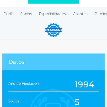
Perfil
Socios
Especialidades
Clientes
Public
Datos
1994
Año de Fundación
5
Socios