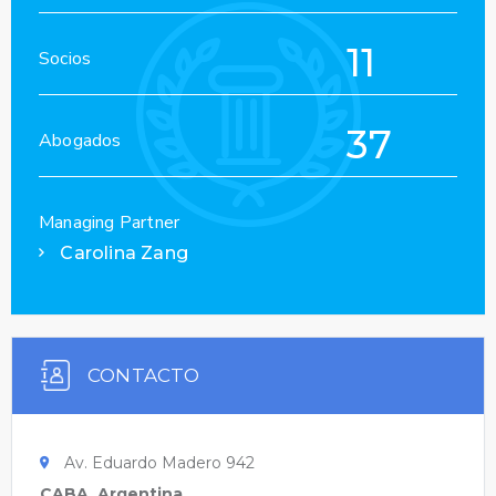
11
Socios
37
Abogados
Managing Partner
Carolina Zang
CONTACTO
Av. Eduardo Madero 942
CABA, Argentina