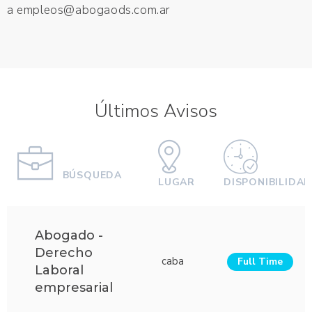
a
empleos@abogaods.com.ar
Últimos Avisos
BÚSQUEDA
LUGAR
DISPONIBILIDA
Abogado -
Derecho
caba
Full Time
Laboral
empresarial