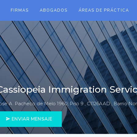
FIRMAS
ABOGADOS
ÁREAS DE PRÁCTICA
Cassiopeia Immigration Servi
ose A. Pacheco de Melo 1960, Piso 9 , C1126AAD , Barrio Nor
ENVIAR MENSAJE