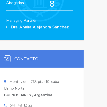
8
Abogados
Managing Partner
Dra. Analía Alejandra Sánchez
CONTACTO
Montevideo 765, piso 10, caba
Barrio Norte
BUENOS AIRES , Argentina
5411 48112122