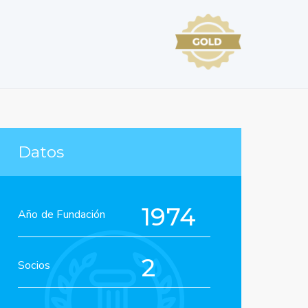
Datos
1974
Año de Fundación
2
Socios