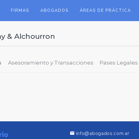
FIRMAS
ABOGADOS
ÁREAS DE PRÁCTICA
ny & Alchourron
a
Asesoramiento y Transacciones
Pases Legales
info@abogados.com.ar