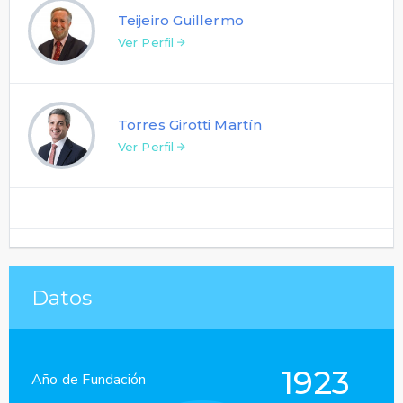
Teijeiro Guillermo
Ver Perfil
Torres Girotti Martín
Ver Perfil
Datos
1923
Año de Fundación