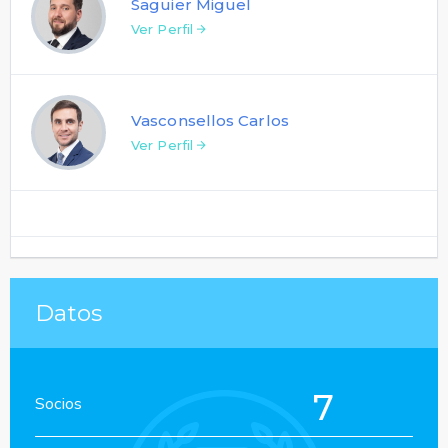
Saguier Miguel
Ver Perfil
Vasconsellos Carlos
Ver Perfil
Datos
7
Socios