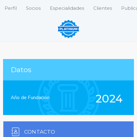
Perfil
Socios
Especialidades
Clientes
Public
Datos
2024
Año de Fundación
CONTACTO