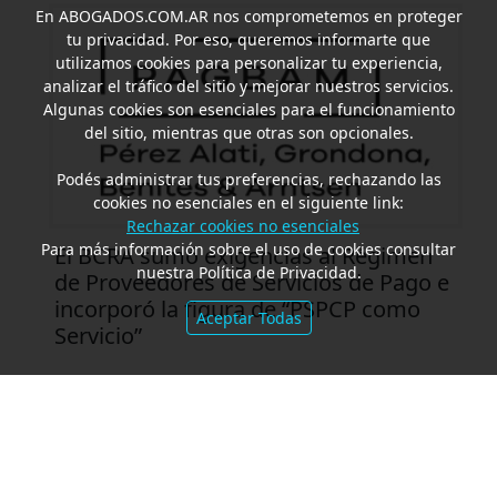
En
ABOGADOS.COM.AR
nos comprometemos en proteger
tu privacidad. Por eso, queremos informarte que
utilizamos cookies para personalizar tu experiencia,
analizar el tráfico del sitio y mejorar nuestros servicios.
Algunas cookies son esenciales para el funcionamiento
del sitio, mientras que otras son opcionales.
Podés administrar tus preferencias, rechazando las
cookies no esenciales en el siguiente link:
Rechazar cookies no esenciales
Para más información sobre el uso de cookies consultar
El BCRA sumó exigencias al Régimen
nuestra Política de Privacidad.
de Proveedores de Servicios de Pago e
incorporó la figura de “PSPCP como
Aceptar Todas
Servicio”
PAGBAM