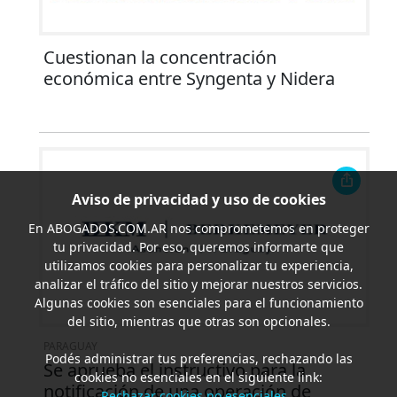
Cuestionan la concentración
económica entre Syngenta y Nidera
Aviso de privacidad y uso de cookies
En
ABOGADOS.COM.AR
nos comprometemos en proteger
tu privacidad. Por eso, queremos informarte que
utilizamos cookies para personalizar tu experiencia,
analizar el tráfico del sitio y mejorar nuestros servicios.
Algunas cookies son esenciales para el funcionamiento
del sitio, mientras que otras son opcionales.
PARAGUAY
Podés administrar tus preferencias, rechazando las
Se aprueba el instructivo para la
cookies no esenciales en el siguiente link:
notificación de una operación de
Rechazar cookies no esenciales