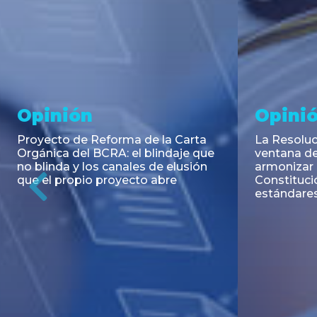
Noticia
Aseso
Trans
RESOLUCIÓN 271/2026 de la
SECRETARIA DE COORDINACIÓN
Emisión de
DE PRODUCCIÓN: Actualización y
Negociable
unificación de las advertencias
Puerto S.A
obligatorias en la publicidad de
Previous
de U$S 98.
juegos y apuestas en...