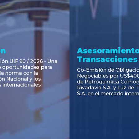
ramiento y
Asesoramiento
acciones
Transacciones
 Obligaciones
PAGBAM asesoró a Volsm
s Clase E de Central
autorización para la tok
. por un Valor Nominal
de los Certificados de Pa
897.303
del Fideicomiso Financie
Inmobiliario "Espacio Añ