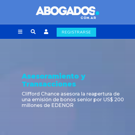
REGISTRARSE
o y
Asesoramient
s
Transaccione
ra la reapertura de
La Provincia del Neu
s senior por US$ 200
exitosamente sus Tít
vencimiento en 2034
internacional de capi