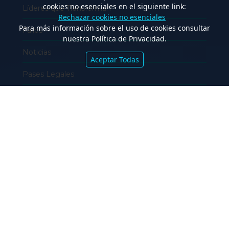
cookies no esenciales en el siguiente link:
Líderes que Transforman
Rechazar cookies no esenciales
Para más información sobre el uso de cookies consultar
Fallos
nuestra Política de Privacidad.
Noticias
Aceptar Todas
Pases Legales
Asesoramiento y Transacciones
Novedades
Capacitación
Empresas y Negocios
Premios y Reconocimientos
Detrás del Traje
Eventos