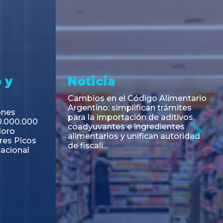
 y
Noticia
Fin de la obligación de rúbrica de
los libros laborales en la Ciudad de
art en la
Buenos Aires
enización
rticipación
Ne
ro
elo"