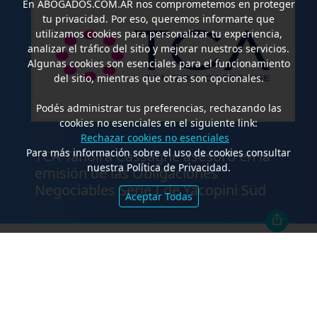
En
ABOGADOS.COM.AR
nos comprometemos en proteger
tu privacidad. Por eso, queremos informarte que
utilizamos cookies para personalizar tu experiencia,
analizar el tráfico del sitio y mejorar nuestros servicios.
Algunas cookies son esenciales para el funcionamiento
del sitio, mientras que otras son opcionales.
Podés administrar tus preferencias, rechazando las
cookies no esenciales en el siguiente link:
.
Rechazar cookies no esenciales
Para más información sobre el uso de cookies consultar
TCA Tanoira Cassagne asesoró en la
nuestra Política de Privacidad.
emisión de las Obligaciones
Negociables Serie I de Yacopini Süd
Aceptar Todas
FALLOS