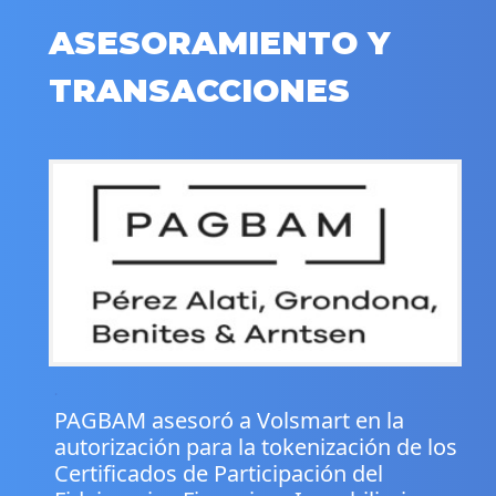
ASESORAMIENTO Y
TRANSACCIONES
.
PAGBAM asesoró a Volsmart en la
autorización para la tokenización de los
Certificados de Participación del