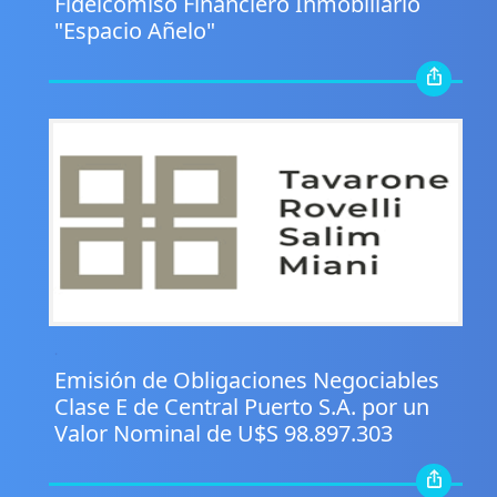
Fideicomiso Financiero Inmobiliario
"Espacio Añelo"
.
Emisión de Obligaciones Negociables
Clase E de Central Puerto S.A. por un
Valor Nominal de U$S 98.897.303