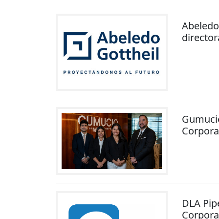
Abeledo
directo
Gumucio 
Corpora
DLA Pipe
Corpora