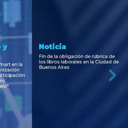
 y
Noticia
Fin de la obligación de rúbrica de
los libros laborales en la Ciudad de
art en la
Buenos Aires
enización
rticipación
Ne
ro
elo"