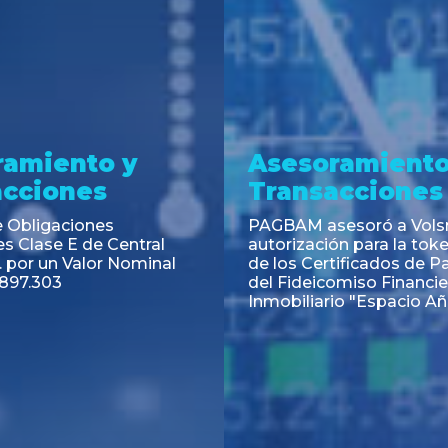
ramiento y
Asesoramiento
acciones
Transacciones
 Obligaciones
PAGBAM asesoró a Volsm
s Clase E de Central
autorización para la tok
. por un Valor Nominal
de los Certificados de Pa
897.303
del Fideicomiso Financie
Inmobiliario "Espacio Añ