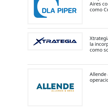
Aires c
como C
Xtrateg
la inco
como so
Allende
operacio