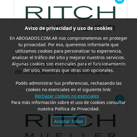
Aviso de privacidad y uso de cookies
En
ABOGADOS.COM.AR
nos comprometemos en proteger
tu privacidad. Por eso, queremos informarte que
utilizamos cookies para personalizar tu experiencia,
MÉXICO
analizar el tráfico del sitio y mejorar nuestros servicios.
Ritch Mueller participó en oferta de GN
Algunas cookies son esenciales para el funcionamiento
del sitio, mientras que otras son opcionales.
de los Estados Unidos Mexicanos
Podés administrar tus preferencias, rechazando las
cookies no esenciales en el siguiente link:
Rechazar cookies no esenciales
Para más información sobre el uso de cookies consultar
nuestra Política de Privacidad.
Aceptar Todas