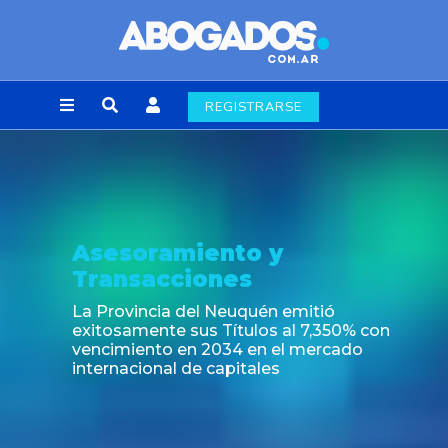
REGISTRARSE
 y
Noticia
Nuevas regulaciones de 
alimenticia emergentes
én emitió
697/2026
s al 7,350% con
 el mercado
es