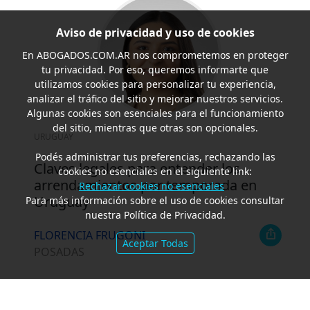
Aviso de privacidad y uso de cookies
En
ABOGADOS.COM.AR
nos comprometemos en proteger
tu privacidad. Por eso, queremos informarte que
utilizamos cookies para personalizar tu experiencia,
analizar el tráfico del sitio y mejorar nuestros servicios.
Algunas cookies son esenciales para el funcionamiento
del sitio, mientras que otras son opcionales.
URUGUAY
Podés administrar tus preferencias, rechazando las
Claves legales para entender los
cookies no esenciales en el siguiente link:
arrendamientos por temporada en
Rechazar cookies no esenciales
Uruguay
Para más información sobre el uso de cookies consultar
nuestra Política de Privacidad.
FLORENCIA FRUGONI
Aceptar Todas
POSADAS