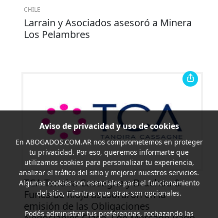
CHILE
Larrain y Asociados asesoró a Minera
Los Pelambres
Aviso de privacidad y uso de cookies
En
ABOGADOS.COM.AR
nos comprometemos en proteger
tu privacidad. Por eso, queremos informarte que
utilizamos cookies para personalizar tu experiencia,
analizar el tráfico del sitio y mejorar nuestros servicios.
TCA Tanoira Cassagne y Bruchou &
Algunas cookies son esenciales para el funcionamiento
Funes de Rioja asesoraron en la
del sitio, mientras que otras son opcionales.
emisión de las Obligaciones
Podés administrar tus preferencias, rechazando las
Negociables Clase 2 de Mercado Pago