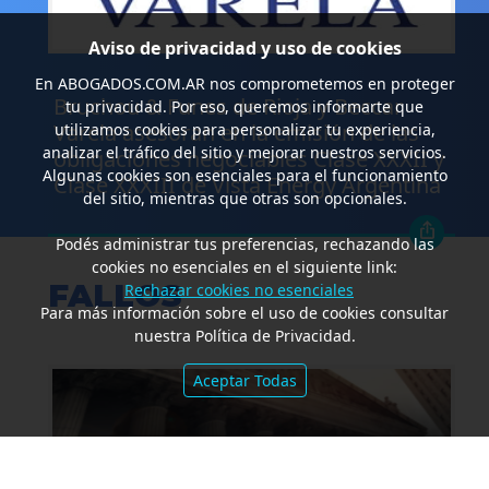
Aviso de privacidad y uso de cookies
.
En
ABOGADOS.COM.AR
nos comprometemos en proteger
Bruchou & Funes de Rioja y Beccar
tu privacidad. Por eso, queremos informarte que
Varela asesoran en la emisión de las
utilizamos cookies para personalizar tu experiencia,
analizar el tráfico del sitio y mejorar nuestros servicios.
obligaciones negociables Clase XXXII y
Algunas cookies son esenciales para el funcionamiento
Clase XXXIII de Vista Energy Argentina
del sitio, mientras que otras son opcionales.
Podés administrar tus preferencias, rechazando las
cookies no esenciales en el siguiente link:
FALLOS
Rechazar cookies no esenciales
Para más información sobre el uso de cookies consultar
nuestra Política de Privacidad.
Aceptar Todas