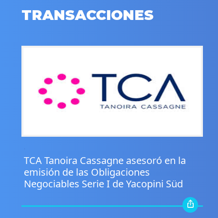
TRANSACCIONES
.
TCA Tanoira Cassagne asesoró en la
emisión de las Obligaciones
Negociables Serie I de Yacopini Süd