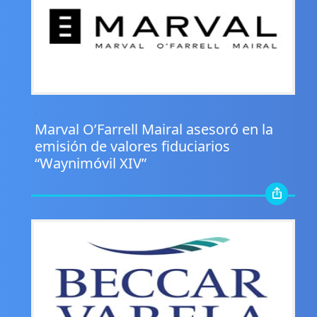
.
Marval O’Farrell Mairal asesoró en la
emisión de valores fiduciarios
“Waynimóvil XIV”