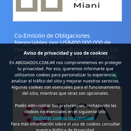
.
Co-Emisión de Obligaciones
Negociables por US$400.000.000 de
Petroquímica Comodoro Rivadavia S.A.
Aviso de privacidad y uso de cookies
y Luz de Tres Picos S.A. en el mercado
internacional
En
ABOGADOS.COM.AR
nos comprometemos en proteger
tu privacidad. Por eso, queremos informarte que
utilizamos cookies para personalizar tu experiencia,
analizar el tráfico del sitio y mejorar nuestros servicios.
Algunas cookies son esenciales para el funcionamiento
del sitio, mientras que otras son opcionales.
Podés administrar tus preferencias, rechazando las
cookies no esenciales en el siguiente link:
Rechazar cookies no esenciales
Para más información sobre el uso de cookies consultar
nuestra Política de Privacidad.