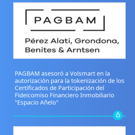
.
PAGBAM asesoró a Volsmart en la
autorización para la tokenización de los
Certificados de Participación del
Fideicomiso Financiero Inmobiliario
"Espacio Añelo"