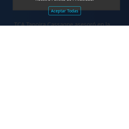
Aceptar Todas
.
TCA Tanoira Cassagne asesoró en la
emisión de las Obligaciones
Negociables Serie I de Yacopini Süd
FALLOS