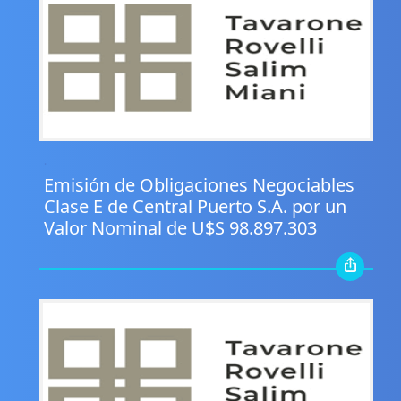
.
Emisión de Obligaciones Negociables
Clase E de Central Puerto S.A. por un
Valor Nominal de U$S 98.897.303