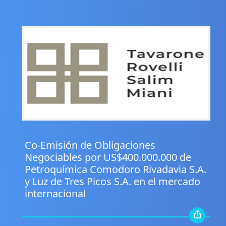
.
Co-Emisión de Obligaciones
Negociables por US$400.000.000 de
Petroquímica Comodoro Rivadavia S.A.
y Luz de Tres Picos S.A. en el mercado
internacional