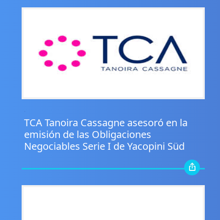
.
TCA Tanoira Cassagne asesoró en la
emisión de las Obligaciones
Negociables Serie I de Yacopini Süd