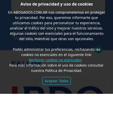
Aviso de privacidad y uso de cookies
En
ABOGADOS.COM.AR
nos comprometemos en proteger
tu privacidad. Por eso, queremos informarte que
.
utilizamos cookies para personalizar tu experiencia,
Marval O’Farrell Mairal asesoró en la
analizar el tráfico del sitio y mejorar nuestros servicios.
emisión de valores fiduciarios
Algunas cookies son esenciales para el funcionamiento
“Waynimóvil XIV”
del sitio, mientras que otras son opcionales.
Podés administrar tus preferencias, rechazando las
cookies no esenciales en el siguiente link:
Rechazar cookies no esenciales
FALLOS
Para más información sobre el uso de cookies consultar
nuestra Política de Privacidad.
Aceptar Todas