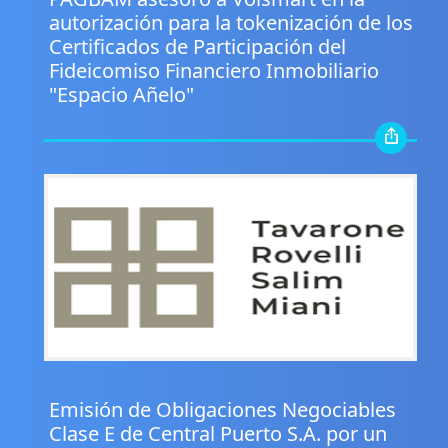
autorización para la tokenización de los
Certificados de Participación del
Fideicomiso Financiero Inmobiliario
"Espacio Añelo"
.
Emisión de Obligaciones Negociables
Clase E de Central Puerto S.A. por un