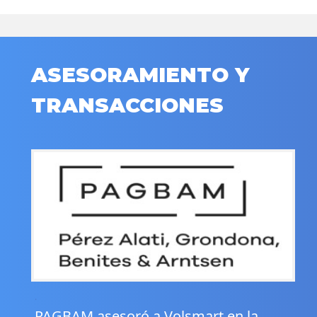
ASESORAMIENTO Y
TRANSACCIONES
.
PAGBAM asesoró a Volsmart en la