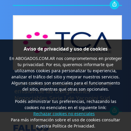
Aviso de privacidad y uso de cookies
En
ABOGADOS.COM.AR
nos comprometemos en proteger
tu privacidad. Por eso, queremos informarte que
utilizamos cookies para personalizar tu experiencia,
.
analizar el tráfico del sitio y mejorar nuestros servicios.
TCA Tanoira Cassagne asesoró en la
Algunas cookies son esenciales para el funcionamiento
del sitio, mientras que otras son opcionales.
emisión de las Obligaciones
Negociables Serie I de Yacopini Süd
Podés administrar tus preferencias, rechazando las
cookies no esenciales en el siguiente link:
Rechazar cookies no esenciales
Para más información sobre el uso de cookies consultar
FALLOS
nuestra Política de Privacidad.