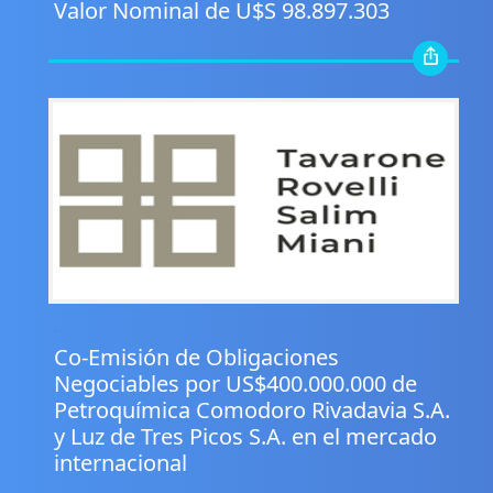
Valor Nominal de U$S 98.897.303
.
Co-Emisión de Obligaciones
Negociables por US$400.000.000 de
Petroquímica Comodoro Rivadavia S.A.
y Luz de Tres Picos S.A. en el mercado
internacional