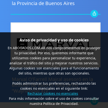
la Provincia de Buenos Aires
Aviso de privacidad y uso de cookies
En
ABOGADOS.COM.AR
nos comprometemos en proteger
tu privacidad. Por eso, queremos informarte que
utilizamos cookies para personalizar tu experiencia,
analizar el tráfico del sitio y mejorar nuestros servicios.
Algunas cookies son esenciales para el funcionamiento
.
del sitio, mientras que otras son opcionales.
Marval O’Farrell Mairal asesoró en la
Podés administrar tus preferencias, rechazando las
emisión de valores fiduciarios
cookies no esenciales en el siguiente link:
“Waynimóvil XIV”
Rechazar cookies no esenciales
Para más información sobre el uso de cookies consultar
nuestra Política de Privacidad.