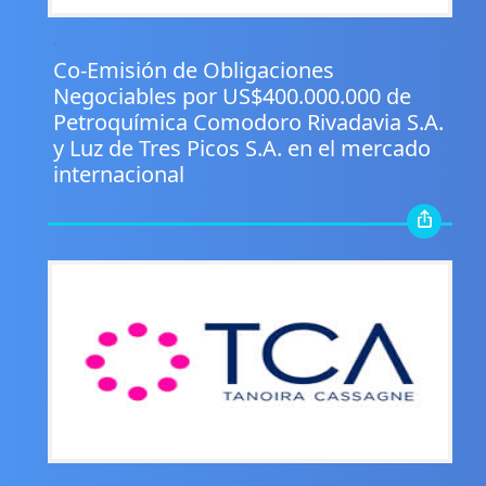
.
Co-Emisión de Obligaciones
Negociables por US$400.000.000 de
Petroquímica Comodoro Rivadavia S.A.
y Luz de Tres Picos S.A. en el mercado
internacional