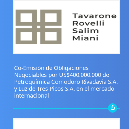
.
Co-Emisión de Obligaciones
Negociables por US$400.000.000 de
Petroquímica Comodoro Rivadavia S.A.
y Luz de Tres Picos S.A. en el mercado
internacional