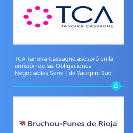
.
TCA Tanoira Cassagne asesoró en la
emisión de las Obligaciones
Negociables Serie I de Yacopini Süd