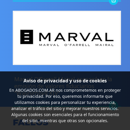
.
Marval O’Farrell Mairal asesoró en la
Aviso de privacidad y uso de cookies
emisión de valores fiduciarios
En
ABOGADOS.COM.AR
nos comprometemos en proteger
“Waynimóvil XIV”
tu privacidad. Por eso, queremos informarte que
utilizamos cookies para personalizar tu experiencia,
analizar el tráfico del sitio y mejorar nuestros servicios.
Algunas cookies son esenciales para el funcionamiento
FALLOS
del sitio, mientras que otras son opcionales.