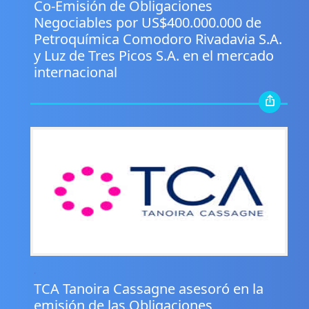
Co-Emisión de Obligaciones
Negociables por US$400.000.000 de
Petroquímica Comodoro Rivadavia S.A.
y Luz de Tres Picos S.A. en el mercado
internacional
.
TCA Tanoira Cassagne asesoró en la
emisión de las Obligaciones