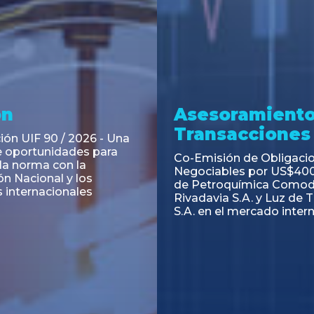
ramiento y
Asesoramiento
acciones
Transacciones
 Obligaciones
PAGBAM asesoró a Volsm
s Clase E de Central
autorización para la tok
. por un Valor Nominal
de los Certificados de Pa
897.303
del Fideicomiso Financie
Inmobiliario "Espacio Añ