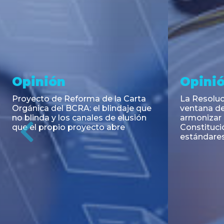
Noticia
Aseso
Trans
RESOLUCIÓN 271/2026 de la
SECRETARIA DE COORDINACIÓN
Emisión de
DE PRODUCCIÓN: Actualización y
Negociable
unificación de las advertencias
Puerto S.A
obligatorias en la publicidad de
Previous
de U$S 98.
juegos y apuestas en...